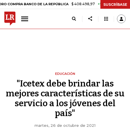
$ 408.498,97
+$ 8.753,81
+2,19%
PRA BANCO DE LA REPÚBLICA
TA
SUSCRÍBASE
EDUCACIÓN
"Icetex debe brindar las
mejores características de su
servicio a los jóvenes del
país"
martes, 26 de octubre de 2021