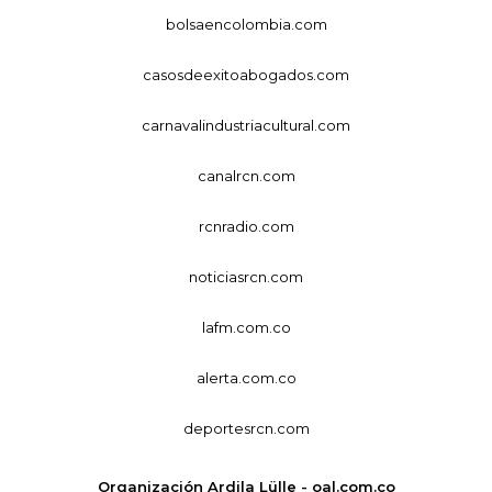
bolsaencolombia.com
casosdeexitoabogados.com
carnavalindustriacultural.com
canalrcn.com
rcnradio.com
noticiasrcn.com
lafm.com.co
alerta.com.co
deportesrcn.com
Organización Ardila Lülle - oal.com.co