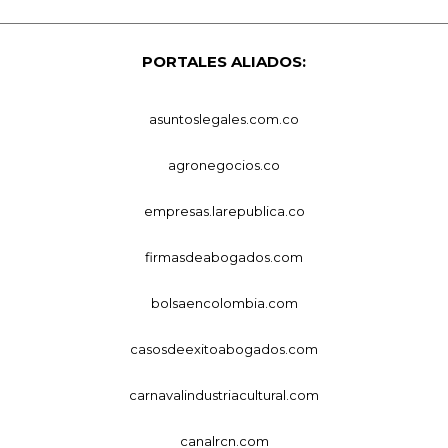
PORTALES ALIADOS:
asuntoslegales.com.co
agronegocios.co
empresas.larepublica.co
firmasdeabogados.com
bolsaencolombia.com
casosdeexitoabogados.com
carnavalindustriacultural.com
canalrcn.com