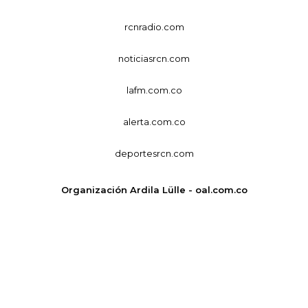
rcnradio.com
noticiasrcn.com
lafm.com.co
alerta.com.co
deportesrcn.com
Organización Ardila Lülle - oal.com.co