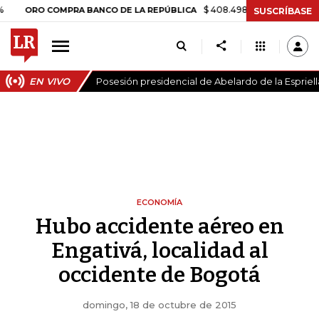
$ 408.498,97
+$ 8.753,81
+2,19
RO COMPRA BANCO DE LA REPÚBLICA
SUSCRÍBASE
EN VIVO
Posesión presidencial de Abelardo de la Espriell
ECONOMÍA
Hubo accidente aéreo en
Engativá, localidad al
occidente de Bogotá
domingo, 18 de octubre de 2015