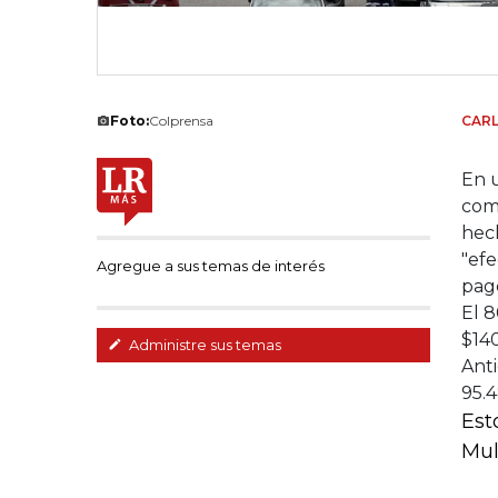
Foto:
Colprensa
CAR
En 
comp
hech
"efe
Agregue a sus temas de interés
pago
El 
$140
Administre sus temas
Ant
95.
Est
Mul