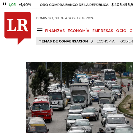
05
+1,40%
$ 408.498,97
+$ 
ORO COMPRA BANCO DE LA REPÚBLICA
DOMINGO, 09 DE AGOSTO DE 2026
FINANZAS
ECONOMÍA
EMPRESAS
OCIO
G
TEMAS DE CONVERSACIÓN
ECONOMÍA
GOBIE