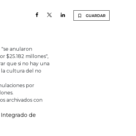
GUARDAR
 "se anularon
r $25.182 millones",
rar que si no hay una
 la cultura del no
nulaciones por
llones.
os archivados con
a Integrado de