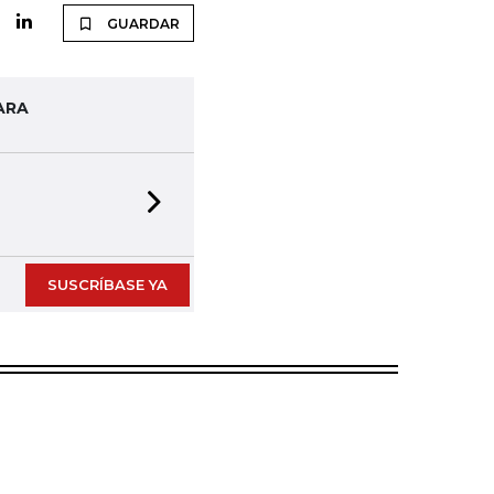
GUARDAR
ARA
Next slide
SUSCRÍBASE YA