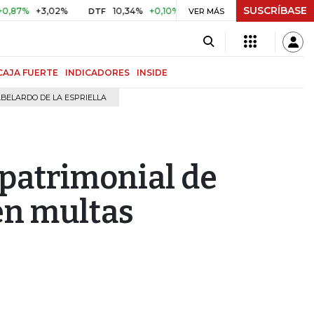
SUSCRÍBASE
%
+3,02%
10,34%
+0,10%
+0,98%
$ 417,01
+$ 0,05
DTF
VER MÁS
UVR
CAJA FUERTE
INDICADORES
INSIDE
BELARDO DE LA ESPRIELLA
patrimonial de
en multas