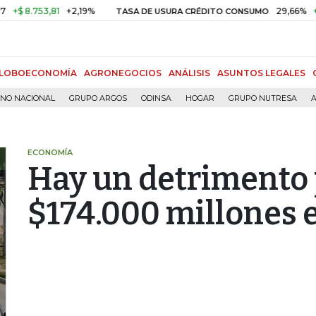
8.753,81
+2,19%
29,66%
+0,87
TASA DE USURA CRÉDITO CONSUMO
LOBOECONOMÍA
AGRONEGOCIOS
ANÁLISIS
ASUNTOS LEGALES
RNO NACIONAL
GRUPO ARGOS
ODINSA
HOGAR
GRUPO NUTRESA
A
ECONOMÍA
Hay un detrimento 
$174.000 millones 