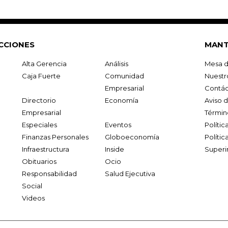
CCIONES
MANT
Alta Gerencia
Análisis
Mesa d
Caja Fuerte
Comunidad
Nuestr
Empresarial
Contác
Directorio
Economía
Aviso 
Empresarial
Términ
Especiales
Eventos
Políti
Finanzas Personales
Globoeconomía
Polític
Infraestructura
Inside
Superi
Obituarios
Ocio
Responsabilidad
Salud Ejecutiva
Social
Videos