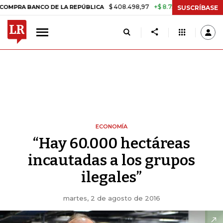
$ 408.498,97
+$ 8.753,81
+2,19%
BANCO DE LA REPÚBLICA
TASA D
SUSCRÍBASE
ECONOMÍA
“Hay 60.000 hectáreas
incautadas a los grupos
ilegales”
martes, 2 de agosto de 2016