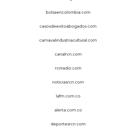
bolsaencolombia.com
casosdeexitoabogados.com
carnavalindustriacultural.com
canalrcn.com
rcnradio.com
noticiasrcn.com
lafm.com.co
alerta.com.co
deportesrcn.com