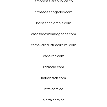
empresas.larepublica.co
firmasdeabogados.com
bolsaencolombia.com
casosdeexitoabogados.com
carnavalindustriacultural.com
canalrcn.com
rcnradio.com
noticiasrcn.com
lafm.com.co
alerta.com.co