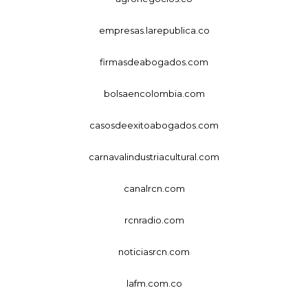
empresas.larepublica.co
firmasdeabogados.com
bolsaencolombia.com
casosdeexitoabogados.com
carnavalindustriacultural.com
canalrcn.com
rcnradio.com
noticiasrcn.com
lafm.com.co