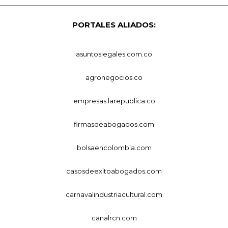
PORTALES ALIADOS:
asuntoslegales.com.co
agronegocios.co
empresas.larepublica.co
firmasdeabogados.com
bolsaencolombia.com
casosdeexitoabogados.com
carnavalindustriacultural.com
canalrcn.com