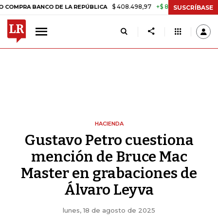
$ 408.498,97
+$ 8.753,81
+2,19%
BANCO DE LA REPÚBLICA
TASA D
SUSCRÍBASE
HACIENDA
Gustavo Petro cuestiona
mención de Bruce Mac
Master en grabaciones de
Álvaro Leyva
lunes, 18 de agosto de 2025