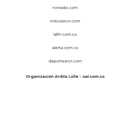
rcnradio.com
noticiasrcn.com
lafm.com.co
alerta.com.co
deportesrcn.com
Organización Ardila Lülle - oal.com.co