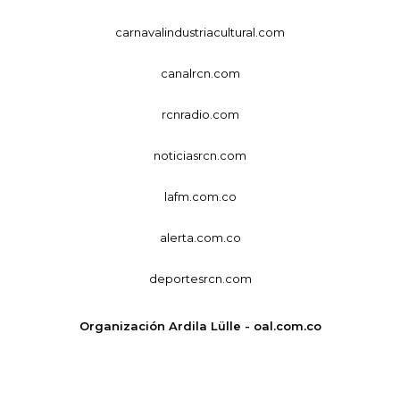
carnavalindustriacultural.com
canalrcn.com
rcnradio.com
noticiasrcn.com
lafm.com.co
alerta.com.co
deportesrcn.com
Organización Ardila Lülle - oal.com.co