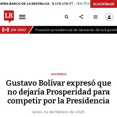
$ 408.498,97
+$ 8.753,81
+2,19%
ANCO DE LA REPÚBLICA
TASA DE
SUSCRÍBASE
EN VIVO
Posesión presidencial de Abelardo de la Espriell
HACIENDA
Gustavo Bolívar expresó que
no dejaría Prosperidad para
competir por la Presidencia
lunes, 24 de febrero de 2025