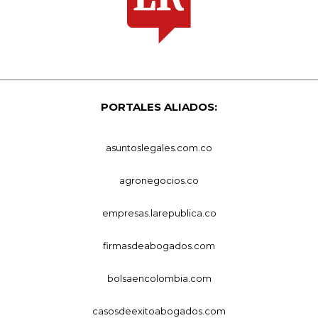
PORTALES ALIADOS:
asuntoslegales.com.co
agronegocios.co
empresas.larepublica.co
firmasdeabogados.com
bolsaencolombia.com
casosdeexitoabogados.com