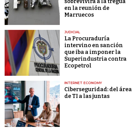
sobrevivirá a la tregua
en la reunión de
Marruecos
JUDICIAL
La Procuraduría
intervino en sanción
que iba a imponer la
Superindustria contra
Ecopetrol
INTERNET ECONOMY
Ciberseguridad: del área
de TI a las juntas