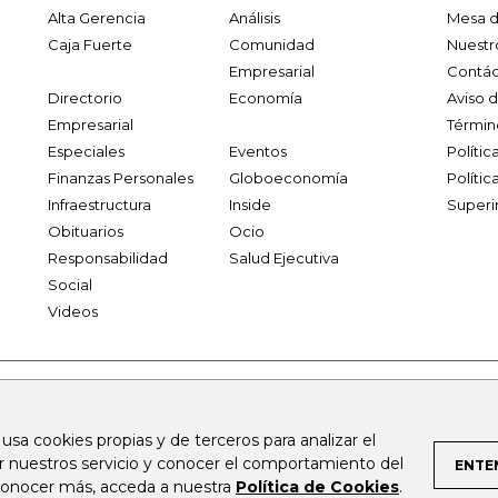
Alta Gerencia
Análisis
Mesa d
Caja Fuerte
Comunidad
Nuestr
Empresarial
Contác
Directorio
Economía
Aviso 
Empresarial
Términ
Especiales
Eventos
Políti
Finanzas Personales
Globoeconomía
Polític
Infraestructura
Inside
Superi
Obituarios
Ocio
Responsabilidad
Salud Ejecutiva
Social
Videos
.larepublica.co
firmasdeabogados.com
bolsaencolombia.com
 usa cookies propias y de terceros para analizar el
al.com
canalrcn.com
rcnradio.com
noticiasrcn.com
lafm.c
ar nuestros servicio y conocer el comportamiento del
ENTE
 conocer más, acceda a nuestra
Política de Cookies
.