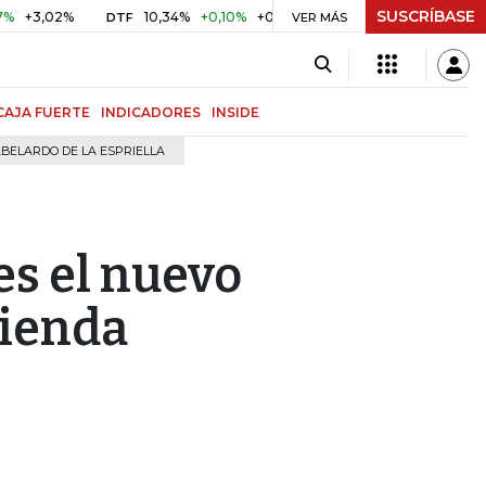
SUSCRÍBASE
,02%
10,34%
+0,10%
+0,98%
$ 416,91
+$ 0,05
+0,0
DTF
VER MÁS
UVR
CAJA FUERTE
INDICADORES
INSIDE
BELARDO DE LA ESPRIELLA
es el nuevo
vienda