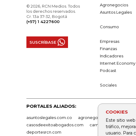
Agronegocios
© 2026, RCN Medios. Todos
los derechos reservados.
Asuntos Legales
Cr. 13a 37-32, Bogotá
(+57) 1 4227600
Consumo
Empresas
SUSCRÍBASE
Finanzas
Indicadores
Internet Economy
Podcast
Sociales
PORTALES ALIADOS:
COOKIES
asuntoslegales.com.co
agronegocios.co
empresas
Este sitio web
casosdeexitoabogados.com
carnavalindustriacultur
tráfico, mejor
deportesrcn.com
usuario. Para