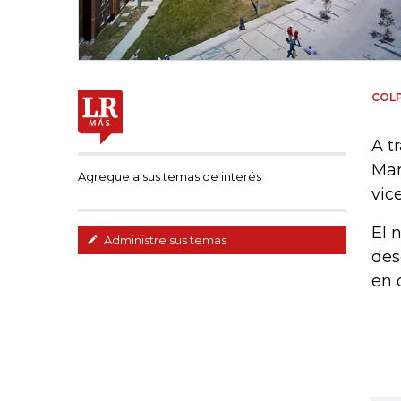
COL
A t
Man
Agregue a sus temas de interés
vic
El 
Administre sus temas
des
en 