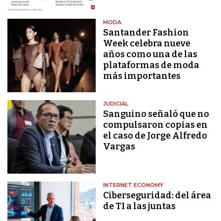
MODA
Santander Fashion
Week celebra nueve
años como una de las
plataformas de moda
más importantes
JUDICIAL
Sanguino señaló que no
compulsaron copias en
el caso de Jorge Alfredo
Vargas
INTERNET ECONOMY
Ciberseguridad: del área
de TI a las juntas