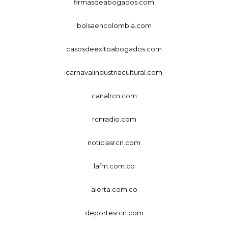
firmasdeabogados.com
bolsaencolombia.com
casosdeexitoabogados.com
carnavalindustriacultural.com
canalrcn.com
rcnradio.com
noticiasrcn.com
lafm.com.co
alerta.com.co
deportesrcn.com