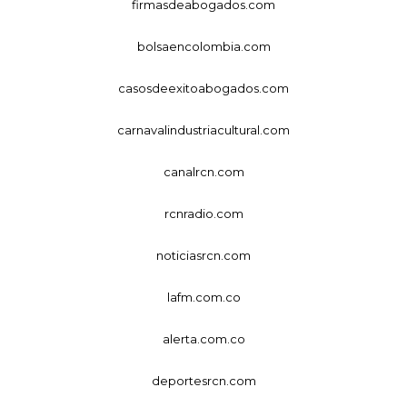
firmasdeabogados.com
bolsaencolombia.com
casosdeexitoabogados.com
carnavalindustriacultural.com
canalrcn.com
rcnradio.com
noticiasrcn.com
lafm.com.co
alerta.com.co
deportesrcn.com