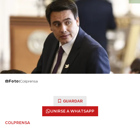
Foto:
Colprensa
GUARDAR
UNIRSE A WHATSAPP
COLPRENSA