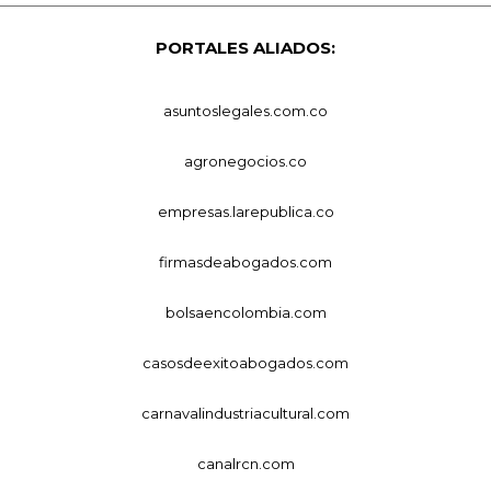
PORTALES ALIADOS:
asuntoslegales.com.co
agronegocios.co
empresas.larepublica.co
firmasdeabogados.com
bolsaencolombia.com
casosdeexitoabogados.com
carnavalindustriacultural.com
canalrcn.com