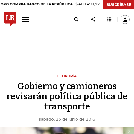
$ 408.498,97
+$ 8.753,81
+2,19%
PRA BANCO DE LA REPÚBLICA
T
SUSCRÍBASE
ECONOMÍA
Gobierno y camioneros
revisarán política pública de
transporte
sábado, 25 de junio de 2016