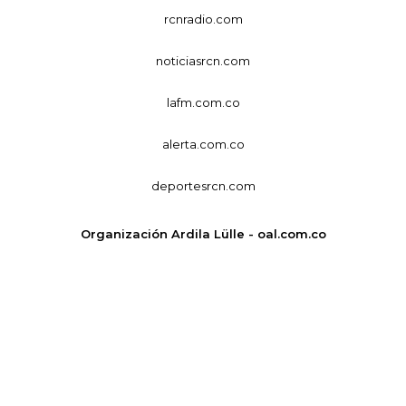
rcnradio.com
noticiasrcn.com
lafm.com.co
alerta.com.co
deportesrcn.com
Organización Ardila Lülle - oal.com.co