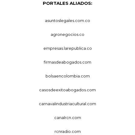
PORTALES ALIADOS:
asuntoslegales.com.co
agronegocios.co
empresas.larepublica.co
firmasdeabogados.com
bolsaencolombia.com
casosdeexitoabogados.com
carnavalindustriacultural.com
canalrcn.com
rcnradio.com