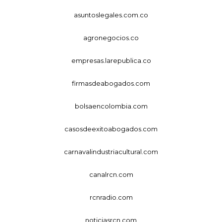
asuntoslegales.com.co
agronegocios.co
empresas.larepublica.co
firmasdeabogados.com
bolsaencolombia.com
casosdeexitoabogados.com
carnavalindustriacultural.com
canalrcn.com
rcnradio.com
noticiasrcn.com