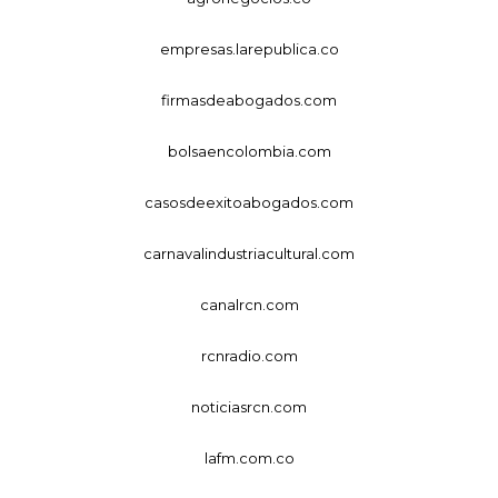
empresas.larepublica.co
firmasdeabogados.com
bolsaencolombia.com
casosdeexitoabogados.com
carnavalindustriacultural.com
canalrcn.com
rcnradio.com
noticiasrcn.com
lafm.com.co