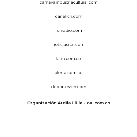
carnavalindustriacultural.com
canalrcn.com
rcnradio.com
noticiasrcn.com
lafm.com.co
alerta.com.co
deportesrcn.com
Organización Ardila Lülle - oal.com.co