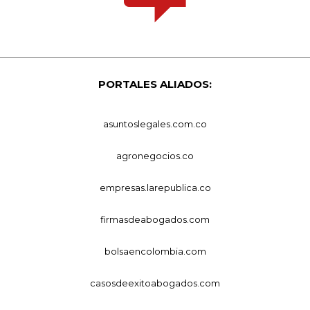
PORTALES ALIADOS:
asuntoslegales.com.co
agronegocios.co
empresas.larepublica.co
firmasdeabogados.com
bolsaencolombia.com
casosdeexitoabogados.com