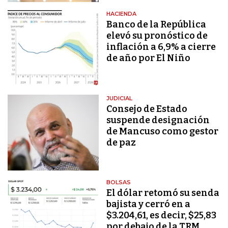
HACIENDA
Banco de la República
elevó su pronóstico de
inflación a 6,9% a cierre
de año por El Niño
JUDICIAL
Consejo de Estado
suspende designación
de Mancuso como gestor
de paz
BOLSAS
El dólar retomó su senda
bajista y cerró en a
$3.204,61, es decir, $25,83
por debajo de la TRM