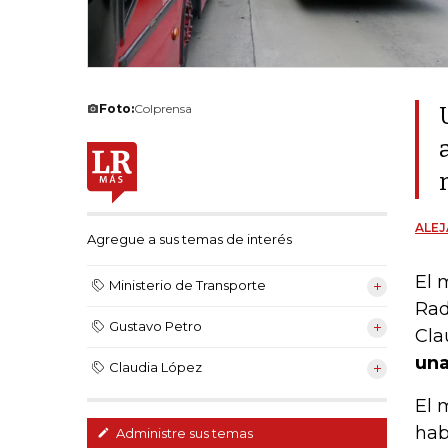
Foto:
Colprensa
ALE
Agregue a sus temas de interés
El 
Ministerio de Transporte
Rad
Gustavo Petro
Cla
una
Claudia López
El 
hab
Administre sus temas