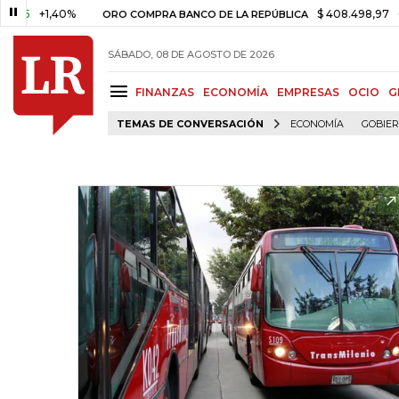
+1,40%
$ 408.498,97
+$ 8.75
ORO COMPRA BANCO DE LA REPÚBLICA
SÁBADO, 08 DE AGOSTO DE 2026
FINANZAS
ECONOMÍA
EMPRESAS
OCIO
G
TEMAS DE CONVERSACIÓN
ECONOMÍA
GOBIE