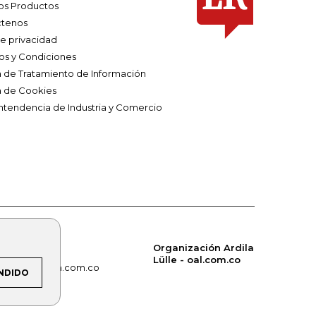
os Productos
tenos
de privacidad
os y Condiciones
ca de Tratamiento de Información
a de Cookies
ntendencia de Industria y Comercio
Organización Ardila
Lülle - oal.com.co
om.co
alerta.com.co
NDIDO