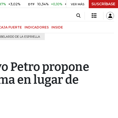
SUSCRÍBASE
3,02%
10,34%
+0,10%
+0,98%
$ 416,96
+$ 0,05
+0,
DTF
VER MÁS
UVR
CAJA FUERTE
INDICADORES
INSIDE
BELARDO DE LA ESPRIELLA
o Petro propone
ima en lugar de