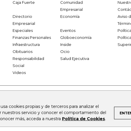
Caja Fuerte
Comunidad
Nuestr
Empresarial
Contác
Directorio
Economía
Aviso 
Empresarial
Términ
Especiales
Eventos
Políti
Finanzas Personales
Globoeconomía
Polític
Infraestructura
Inside
Superi
Obituarios
Ocio
Responsabilidad
Salud Ejecutiva
Social
Videos
.larepublica.co
firmasdeabogados.com
bolsaencolombia.com
 usa cookies propias y de terceros para analizar el
al.com
canalrcn.com
rcnradio.com
noticiasrcn.com
lafm.c
ar nuestros servicio y conocer el comportamiento del
ENTE
 conocer más, acceda a nuestra
Política de Cookies
.