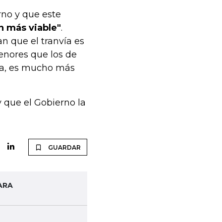
rno y que este
ón más viable"
.
n que el tranvía es
enores que los de
ía, es mucho más
y que el Gobierno la
GUARDAR
ARA