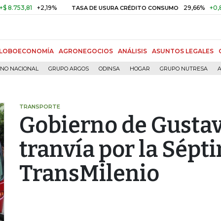
3,81
+2,19%
29,66%
+0,87%
+
TASA DE USURA CRÉDITO CONSUMO
LOBOECONOMÍA
AGRONEGOCIOS
ANÁLISIS
ASUNTOS LEGALES
RNO NACIONAL
GRUPO ARGOS
ODINSA
HOGAR
GRUPO NUTRESA
A
TRANSPORTE
Gobierno de Gustav
tranvía por la Sépt
TransMilenio