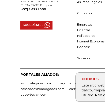
los derechos reservados.
Asuntos Legales
Cr. 13a 37-32, Bogotá
(+57) 1 4227600
Consumo
Empresas
SUSCRÍBASE
Finanzas
Indicadores
Internet Economy
Podcast
Sociales
PORTALES ALIADOS:
COOKIES
asuntoslegales.com.co
agronegocios.co
empresas
Este sitio web
casosdeexitoabogados.com
carnavalindustriacultur
tráfico, mejor
deportesrcn.com
usuario. Para