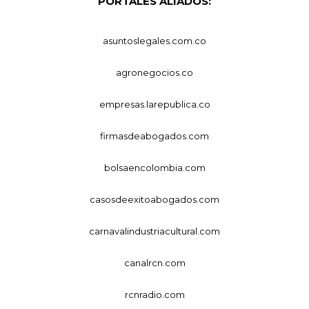
PORTALES ALIADOS:
asuntoslegales.com.co
agronegocios.co
empresas.larepublica.co
firmasdeabogados.com
bolsaencolombia.com
casosdeexitoabogados.com
carnavalindustriacultural.com
canalrcn.com
rcnradio.com