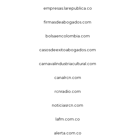
empresas.larepublica.co
firmasdeabogados.com
bolsaencolombia.com
casosdeexitoabogados.com
carnavalindustriacultural.com
canalrcn.com
rcnradio.com
noticiasrcn.com
lafm.com.co
alerta.com.co