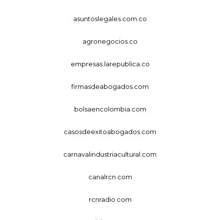
asuntoslegales.com.co
agronegocios.co
empresas.larepublica.co
firmasdeabogados.com
bolsaencolombia.com
casosdeexitoabogados.com
carnavalindustriacultural.com
canalrcn.com
rcnradio.com