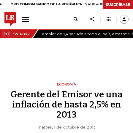
$ 408.498,97
+$ 8.753,81
+2,19%
RO COMPRA BANCO DE LA REPÚBLICA
SUSCRÍBASE
EN VIVO
Temblor de 7,4 sacude a todo el país, estas son 
ECONOMÍA
Gerente del Emisor ve una
inflación de hasta 2,5% en
2013
martes, 1 de octubre de 2013