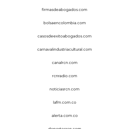
firmasdeabogados.com
bolsaencolombia.com
casosdeexitoabogados.com
carnavalindustriacultural.com
canalrcn.com
rcnradio.com
noticiasrcn.com
lafm.com.co
alerta.com.co
deportesrcn.com