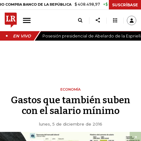
$ 408.498,97
+$ 8.753,81
+2,19%
A BANCO DE LA REPÚBLICA
TASA
SUSCRÍBASE
EN VIVO
Posesión presidencial de Abelardo de la Espriell
ECONOMÍA
Gastos que también suben
con el salario mínimo
lunes, 5 de diciembre de 2016