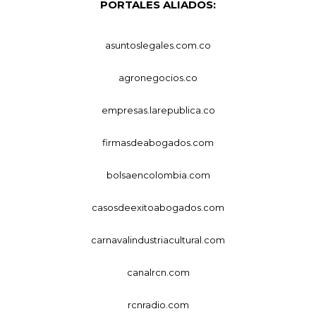
PORTALES ALIADOS:
asuntoslegales.com.co
agronegocios.co
empresas.larepublica.co
firmasdeabogados.com
bolsaencolombia.com
casosdeexitoabogados.com
carnavalindustriacultural.com
canalrcn.com
rcnradio.com