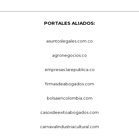
PORTALES ALIADOS:
asuntoslegales.com.co
agronegocios.co
empresas.larepublica.co
firmasdeabogados.com
bolsaencolombia.com
casosdeexitoabogados.com
carnavalindustriacultural.com