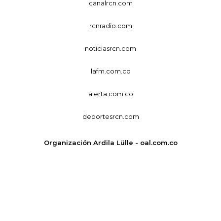
canalrcn.com
rcnradio.com
noticiasrcn.com
lafm.com.co
alerta.com.co
deportesrcn.com
Organización Ardila Lülle - oal.com.co