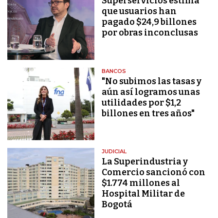
Superservicios estima
que usuarios han
pagado $24,9 billones
por obras inconclusas
BANCOS
"No subimos las tasas y
aún así logramos unas
utilidades por $1,2
billones en tres años"
JUDICIAL
La Superindustria y
Comercio sancionó con
$1.774 millones al
Hospital Militar de
Bogotá