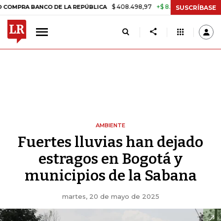
$ 408.498,97
+$ 8.753,81
+2,19%
BANCO DE LA REPÚBLICA
TASA D
SUSCRÍBASE
AMBIENTE
Fuertes lluvias han dejado
estragos en Bogotá y
municipios de la Sabana
martes, 20 de mayo de 2025