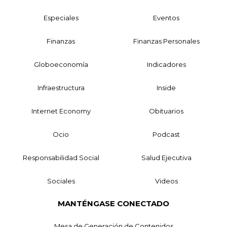
Especiales
Eventos
Finanzas
Finanzas Personales
Globoeconomía
Indicadores
Infraestructura
Inside
Internet Economy
Obituarios
Ocio
Podcast
Responsabilidad Social
Salud Ejecutiva
Sociales
Videos
MANTÉNGASE CONECTADO
Mesa de Generación de Contenidos