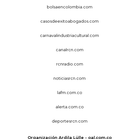
bolsaencolombia.com
casosdeexitoabogados.com
carnavalindustriacultural.com
canalrcn.com
rcnradio.com
noticiasrcn.com
lafm.com.co
alerta.com.co
deportesrcn.com
Organización Ardila Lülle - oal.com.co