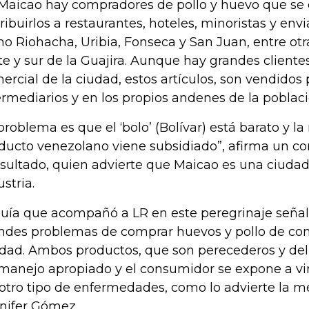
Maicao hay compradores de pollo y huevo que se
tribuirlos a restaurantes, hoteles, minoristas y env
o Riohacha, Uribia, Fonseca y San Juan, entre otr
te y sur de la Guajira. Aunque hay grandes cliente
ercial de la ciudad, estos artículos, son vendido
ermediarios y en los propios andenes de la poblaci
 problema es que el ‘bolo’ (Bolívar) está barato y l
ducto venezolano viene subsidiado”, afirma un c
sultado, quien advierte que Maicao es una ciudad
ustria.
guía que acompañó a LR en este peregrinaje señal
ndes problemas de comprar huevos y pollo de co
idad. Ambos productos, que son perecederos y del
manejo apropiado y el consumidor se expone a viro
 otro tipo de enfermedades, como lo advierte la mé
nifer Gómez.