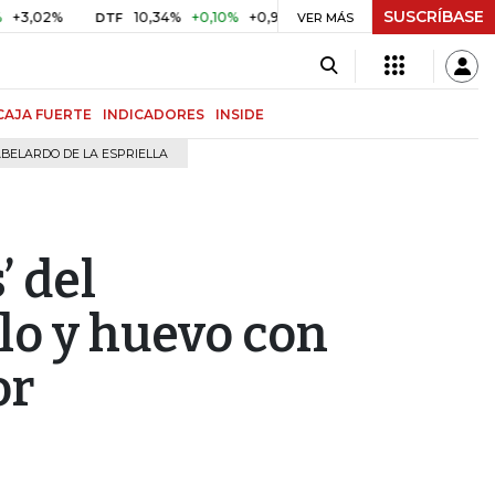
SUSCRÍBASE
%
10,34%
+0,10%
+0,98%
$ 416,96
+$ 0,05
+0,01%
DTF
UVR
VER MÁS
CAJA FUERTE
INDICADORES
INSIDE
BELARDO DE LA ESPRIELLA
’ del
lo y huevo con
or