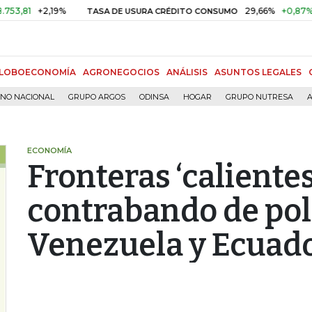
+2,19%
29,66%
+0,87%
+3,02
TASA DE USURA CRÉDITO CONSUMO
LOBOECONOMÍA
AGRONEGOCIOS
ANÁLISIS
ASUNTOS LEGALES
RNO NACIONAL
GRUPO ARGOS
ODINSA
HOGAR
GRUPO NUTRESA
A
ECONOMÍA
Fronteras ‘calientes
contrabando de pol
Venezuela y Ecuad