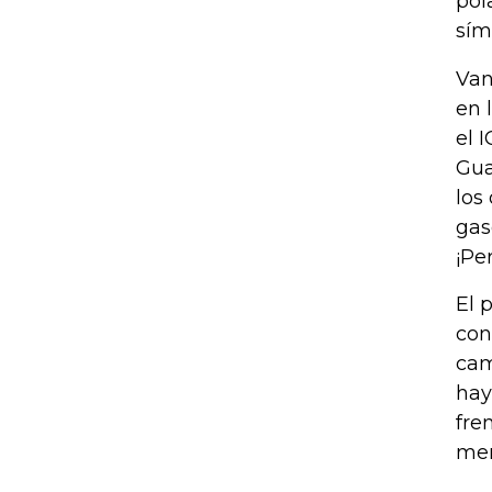
pol
sím
Van
en 
el 
Gua
los
gas
¡Pe
El 
con
cam
hay
fre
mer