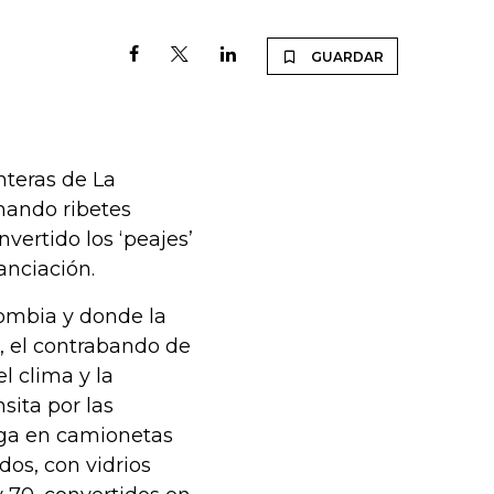
GUARDAR
nteras de La
mando ribetes
vertido los ‘peajes’
anciación.
lombia y donde la
, el contrabando de
l clima y la
sita por las
ega en camionetas
dos, con vidrios