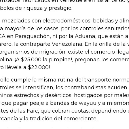
arizados, fabricados en Venezuela en los años 60 
bolos de riqueza y prestigio.
 mezclados con electrodomésticos, bebidas y alim
la mayoría de los casos, por los controles sanitario
ICA en Paraguachón, ni por la Aduana, que están 
rero, la contraparte Venezolana. En la orilla de la
 organismos de migración, existe el comercio ileg
olina. ¡A $25.000 la pimpina!, pregonan los comerc
ro llévela a $22.000!
pollo cumple la misma rutina del transporte norma
troles se intensifican, los contrabandistas acuden 
inos estrechos y desérticos, hostigados por maleza
 que pagar peaje a bandas de wayuu y a miembro
ntes de las Farc, que cobran cuotas, dependiendo e
cancía y la tradición del comerciante.