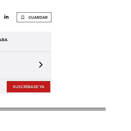
GUARDAR
ARA
Next slide
SUSCRÍBASE YA