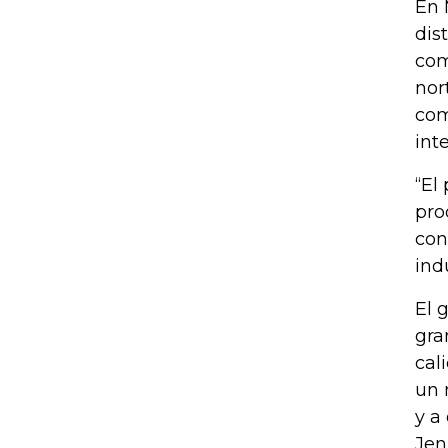
En 
dis
com
nor
com
int
“El
pro
con
ind
El 
gra
cal
un 
y a
Jen