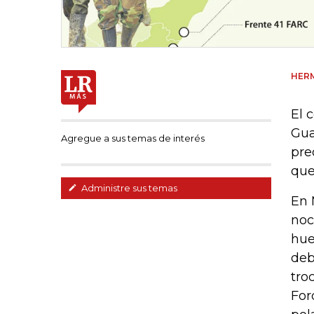
HER
El 
Gua
Agregue a sus temas de interés
pre
que
Administre sus temas
En 
noc
hue
deb
tro
For