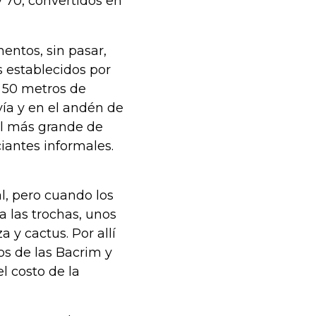
y 70, convertidos en
entos, sin pasar,
s establecidos por
a 50 metros de
 vía y en el andén de
al más grande de
iantes informales.
l, pero cuando los
a las trochas, unos
 y cactus. Por allí
s de las Bacrim y
l costo de la