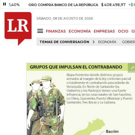
0%
$ 408.498,97
+$ 8.753,81
ORO COMPRA BANCO DE LA REPÚBLICA
SÁBADO, 08 DE AGOSTO DE 2026
FINANZAS
ECONOMÍA
EMPRESAS
OCIO
G
TEMAS DE CONVERSACIÓN
ECONOMÍA
GOBIE