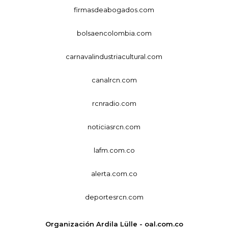
firmasdeabogados.com
bolsaencolombia.com
carnavalindustriacultural.com
canalrcn.com
rcnradio.com
noticiasrcn.com
lafm.com.co
alerta.com.co
deportesrcn.com
Organización Ardila Lülle - oal.com.co