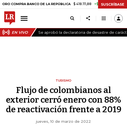
$ 418.111,88
+$ 9.612,91
+2,35%
OMPRA BANCO DE LA REPÚBLICA
TA
SUSCRÍBASE
EN VIVO
Se aprobó la declaratoria de desastre de carác
TURISMO
Flujo de colombianos al
exterior cerró enero con 88%
de reactivación frente a 2019
jueves, 10 de marzo de 2022