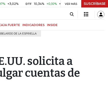
SUSCRÍBASE
3,02%
10,34%
+0,10%
+0,98%
$ 416,91
+$ 0,05
+0,0
DTF
VER MÁS
UVR
CAJA FUERTE
INDICADORES
INSIDE
BELARDO DE LA ESPRIELLA
E.UU. solicita a
lgar cuentas de