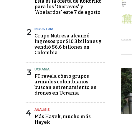
Esta es la oferta de Kokoriko
para los "Gustavos" y
"Abelardos" este 7 de agosto
2
INDUSTRIA
Grupo Nutresa alcanzó
ingresos por $10,3 billones y
vendió $6,6 billones en
Colombia
3
UCRANIA
FT revela cómo grupos
armados colombianos
buscan entrenamiento en
drones en Ucrania
4
ANÁLISIS
Más Hayek, mucho más
Hayek