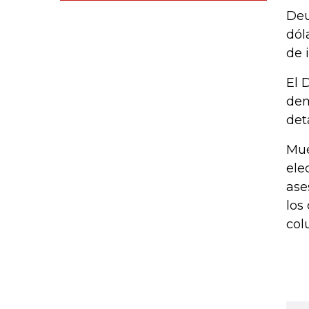
Deu
dól
de 
El 
dem
det
Mue
ele
ase
los
col