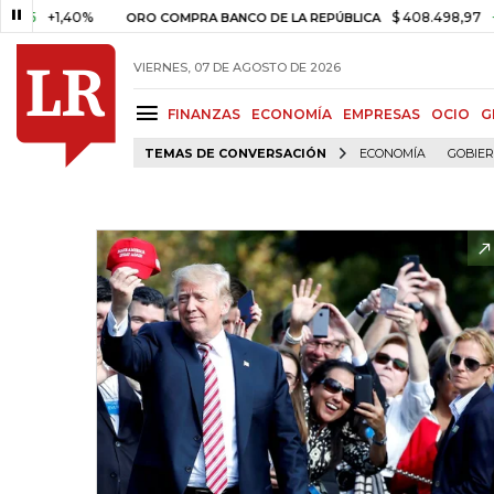
+1,40%
$ 408.498,97
+$ 8.75
ORO COMPRA BANCO DE LA REPÚBLICA
VIERNES, 07 DE AGOSTO DE 2026
FINANZAS
ECONOMÍA
EMPRESAS
OCIO
G
TEMAS DE CONVERSACIÓN
ECONOMÍA
GOBIE