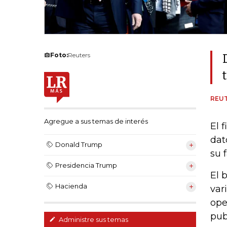
Foto:
Reuters
REU
Agregue a sus temas de interés
El 
dat
Donald Trump
su 
Presidencia Trump
El 
Hacienda
var
ope
pub
Administre sus temas