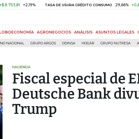
3,81
+2,19%
29,66%
+0,87%
+
TASA DE USURA CRÉDITO CONSUMO
LOBOECONOMÍA
AGRONEGOCIOS
ANÁLISIS
ASUNTOS LEGALES
RNO NACIONAL
GRUPO ARGOS
ODINSA
HOGAR
GRUPO NUTRESA
A
HACIENDA
Fiscal especial de E
Deutsche Bank divu
Trump