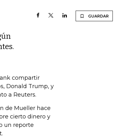
GUARDAR
gún
tes.
 Bank compartir
os, Donald Trump, y
nto a Reuters.
ón de Mueller hace
re cierto dinero y
o un reporte
.