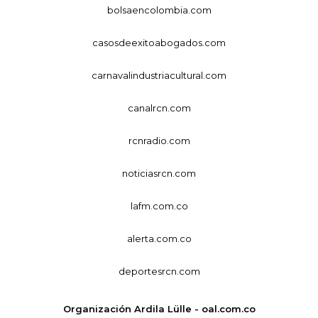
bolsaencolombia.com
casosdeexitoabogados.com
carnavalindustriacultural.com
canalrcn.com
rcnradio.com
noticiasrcn.com
lafm.com.co
alerta.com.co
deportesrcn.com
Organización Ardila Lülle - oal.com.co