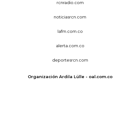
rcnradio.com
noticiasrcn.com
lafm.com.co
alerta.com.co
deportesrcn.com
Organización Ardila Lülle - oal.com.co