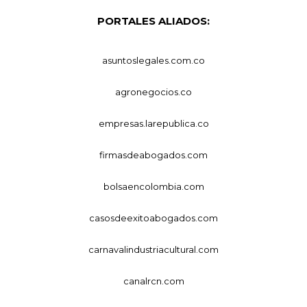
PORTALES ALIADOS:
asuntoslegales.com.co
agronegocios.co
empresas.larepublica.co
firmasdeabogados.com
bolsaencolombia.com
casosdeexitoabogados.com
carnavalindustriacultural.com
canalrcn.com