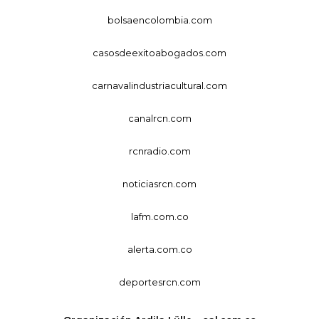
bolsaencolombia.com
casosdeexitoabogados.com
carnavalindustriacultural.com
canalrcn.com
rcnradio.com
noticiasrcn.com
lafm.com.co
alerta.com.co
deportesrcn.com