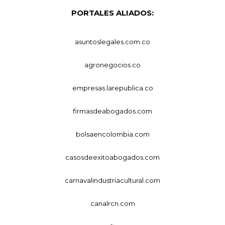
PORTALES ALIADOS:
asuntoslegales.com.co
agronegocios.co
empresas.larepublica.co
firmasdeabogados.com
bolsaencolombia.com
casosdeexitoabogados.com
carnavalindustriacultural.com
canalrcn.com