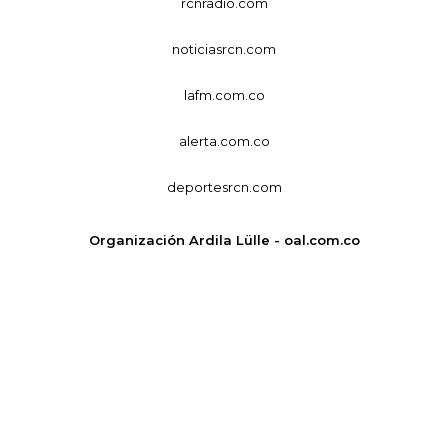
rcnradio.com
noticiasrcn.com
lafm.com.co
alerta.com.co
deportesrcn.com
Organización Ardila Lülle - oal.com.co