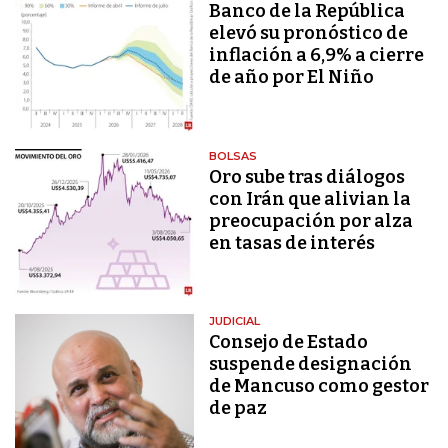
Banco de la República
elevó su pronóstico de
inflación a 6,9% a cierre
de año por El Niño
BOLSAS
Oro sube tras diálogos
con Irán que alivian la
preocupación por alza
en tasas de interés
JUDICIAL
Consejo de Estado
suspende designación
de Mancuso como gestor
de paz