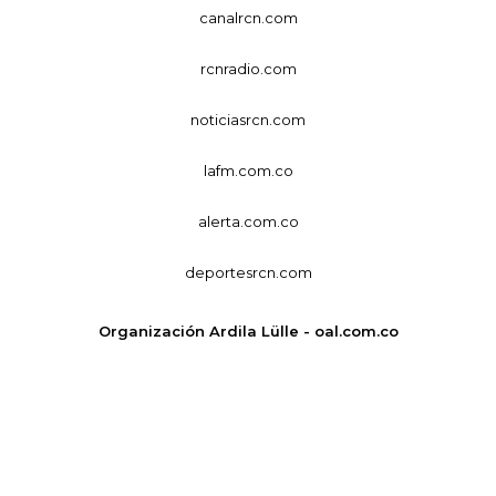
canalrcn.com
rcnradio.com
noticiasrcn.com
lafm.com.co
alerta.com.co
deportesrcn.com
Organización Ardila Lülle - oal.com.co