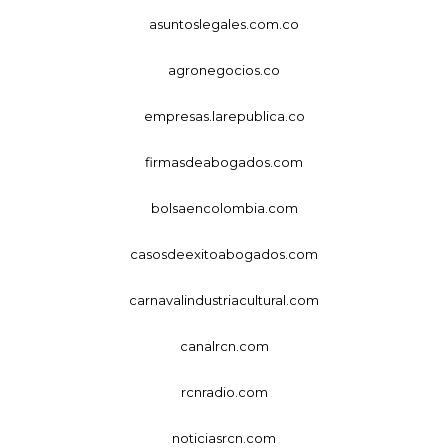
asuntoslegales.com.co
agronegocios.co
empresas.larepublica.co
firmasdeabogados.com
bolsaencolombia.com
casosdeexitoabogados.com
carnavalindustriacultural.com
canalrcn.com
rcnradio.com
noticiasrcn.com