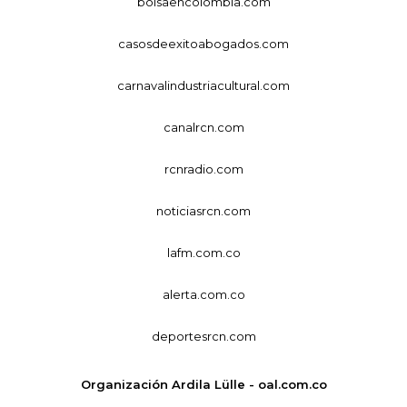
bolsaencolombia.com
casosdeexitoabogados.com
carnavalindustriacultural.com
canalrcn.com
rcnradio.com
noticiasrcn.com
lafm.com.co
alerta.com.co
deportesrcn.com
Organización Ardila Lülle - oal.com.co