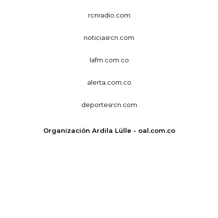
rcnradio.com
noticiasrcn.com
lafm.com.co
alerta.com.co
deportesrcn.com
Organización Ardila Lülle - oal.com.co