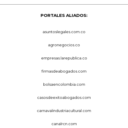
PORTALES ALIADOS:
asuntoslegales.com.co
agronegocios.co
empresas.larepublica.co
firmasdeabogados.com
bolsaencolombia.com
casosdeexitoabogados.com
carnavalindustriacultural.com
canalrcn.com