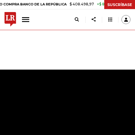
$ 408.498,97
+$ 8.753,81
+2,19%
BANCO DE LA REPÚBLICA
TASA 
SUSCRÍBASE