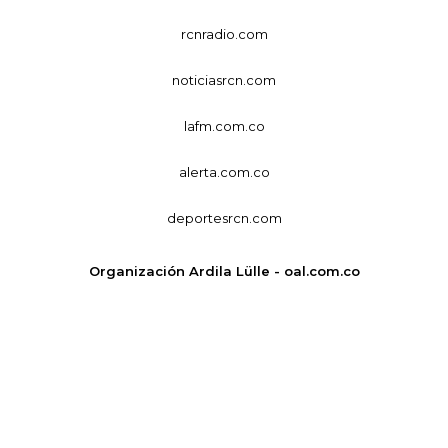
rcnradio.com
noticiasrcn.com
lafm.com.co
alerta.com.co
deportesrcn.com
Organización Ardila Lülle - oal.com.co