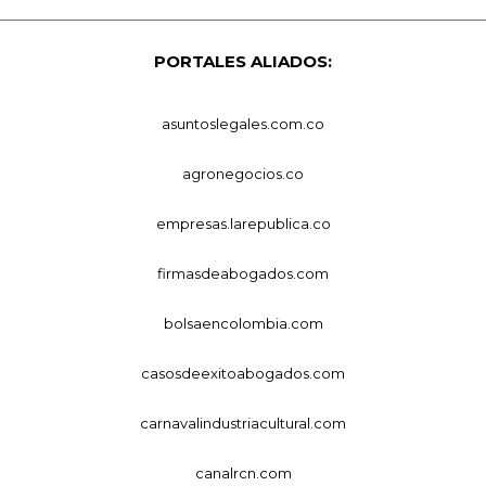
PORTALES ALIADOS:
asuntoslegales.com.co
agronegocios.co
empresas.larepublica.co
firmasdeabogados.com
bolsaencolombia.com
casosdeexitoabogados.com
carnavalindustriacultural.com
canalrcn.com