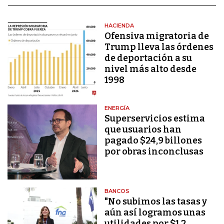
HACIENDA
Ofensiva migratoria de
Trump lleva las órdenes
de deportación a su
nivel más alto desde
1998
ENERGÍA
Superservicios estima
que usuarios han
pagado $24,9 billones
por obras inconclusas
BANCOS
"No subimos las tasas y
aún así logramos unas
utilidades por $1,2