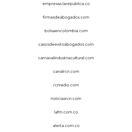
empresas.larepublica.co
firmasdeabogados.com
bolsaencolombia.com
casosdeexitoabogados.com
carnavalindustriacultural.com
canalrcn.com
rcnradio.com
noticiasrcn.com
lafm.com.co
alerta.com.co