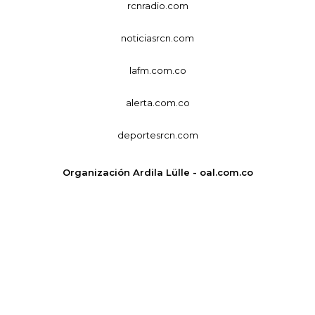
rcnradio.com
noticiasrcn.com
lafm.com.co
alerta.com.co
deportesrcn.com
Organización Ardila Lülle - oal.com.co