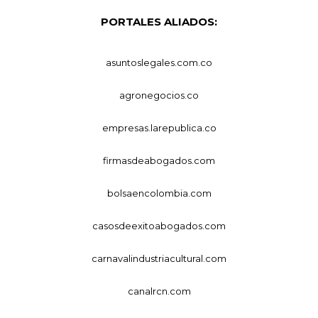
PORTALES ALIADOS:
asuntoslegales.com.co
agronegocios.co
empresas.larepublica.co
firmasdeabogados.com
bolsaencolombia.com
casosdeexitoabogados.com
carnavalindustriacultural.com
canalrcn.com