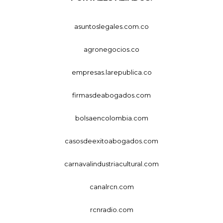
asuntoslegales.com.co
agronegocios.co
empresas.larepublica.co
firmasdeabogados.com
bolsaencolombia.com
casosdeexitoabogados.com
carnavalindustriacultural.com
canalrcn.com
rcnradio.com