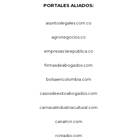
PORTALES ALIADOS:
asuntoslegales.com.co
agronegocios.co
empresas.larepublica.co
firmasdeabogados.com
bolsaencolombia.com
casosdeexitoabogados.com
carnavalindustriacultural.com
canalrcn.com
rcnradio.com