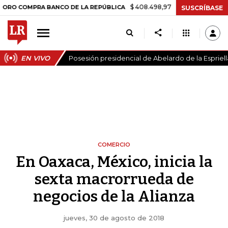
$ 408.498,97
+$ 8.753,81
+2,19%
MPRA BANCO DE LA REPÚBLICA
SUSCRÍBASE
EN VIVO
Posesión presidencial de Abelardo de la Espriell
COMERCIO
En Oaxaca, México, inicia la
sexta macrorrueda de
negocios de la Alianza
jueves, 30 de agosto de 2018