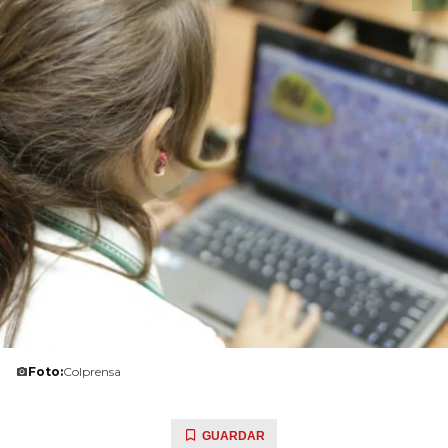
Foto:
Colprensa
GUARDAR