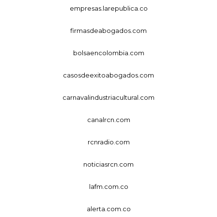
empresas.larepublica.co
firmasdeabogados.com
bolsaencolombia.com
casosdeexitoabogados.com
carnavalindustriacultural.com
canalrcn.com
rcnradio.com
noticiasrcn.com
lafm.com.co
alerta.com.co