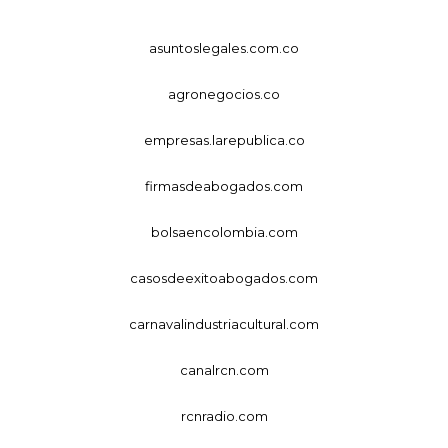
asuntoslegales.com.co
agronegocios.co
empresas.larepublica.co
firmasdeabogados.com
bolsaencolombia.com
casosdeexitoabogados.com
carnavalindustriacultural.com
canalrcn.com
rcnradio.com