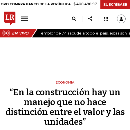
$ 408.498,97
+$ 8.753,81
+2,19%
OMPRA BANCO DE LA REPÚBLICA
SUSCRÍBASE
EN VIVO
Temblor de 7,4 sacude a todo el país, estas son 
ECONOMÍA
“En la construcción hay un
manejo que no hace
distinción entre el valor y las
unidades”