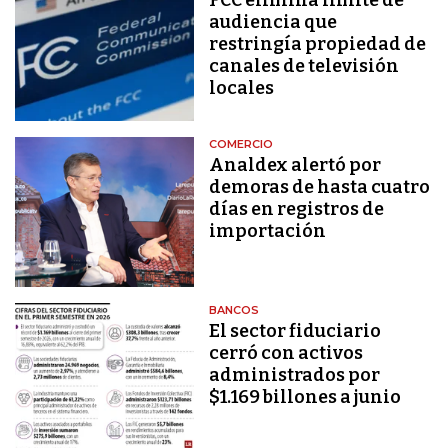
audiencia que
restringía propiedad de
canales de televisión
locales
COMERCIO
Analdex alertó por
demoras de hasta cuatro
días en registros de
importación
BANCOS
El sector fiduciario
cerró con activos
administrados por
$1.169 billones a junio