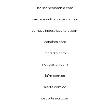
bolsaencolombia.com
casosdeexitoabogados.com
carnavalindustriacultural.com
canalrcn.com
rcnradio.com
noticiasrcn.com
lafm.com.co
alerta.com.co
deportesrcn.com