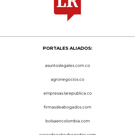
PORTALES ALIADOS:
asuntoslegales.com.co
agronegocios.co
empresas.larepublica.co
firmasdeabogados.com
bolsaencolombia.com
casosdeexitoabogados.com