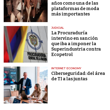
años como una de las
plataformas de moda
más importantes
JUDICIAL
La Procuraduría
intervino en sanción
que iba a imponer la
Superindustria contra
Ecopetrol
INTERNET ECONOMY
Ciberseguridad: del área
de TI a las juntas