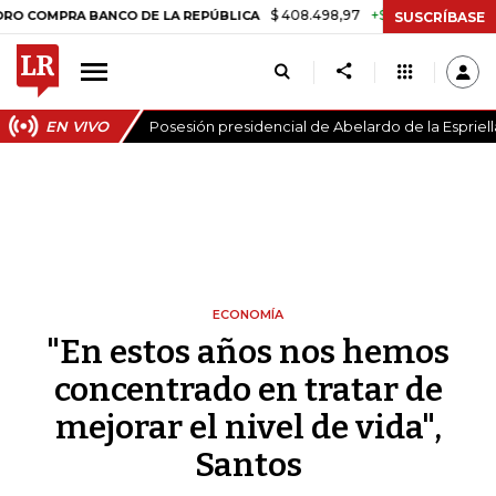
$ 408.498,97
+$ 8.753,81
+2,19%
A BANCO DE LA REPÚBLICA
TAS
SUSCRÍBASE
EN VIVO
Posesión presidencial de Abelardo de la Espriell
ECONOMÍA
"En estos años nos hemos
concentrado en tratar de
mejorar el nivel de vida",
Santos