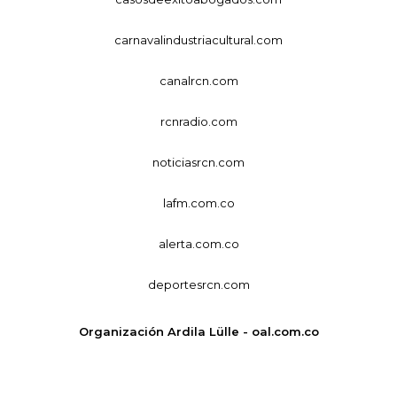
carnavalindustriacultural.com
canalrcn.com
rcnradio.com
noticiasrcn.com
lafm.com.co
alerta.com.co
deportesrcn.com
Organización Ardila Lülle - oal.com.co