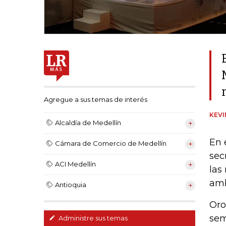
Agregue a sus temas de interés
KEV
Alcaldía de Medellín
En 
Cámara de Comercio de Medellín
sec
ACI Medellín
las
amb
Antioquia
Oro
sem
Administre sus temas