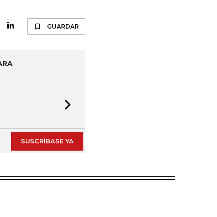
GUARDAR
ARA
Next slide
SUSCRÍBASE YA