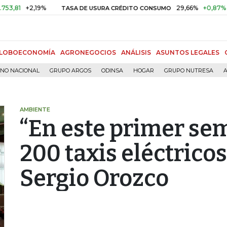
+2,19%
29,66%
+0,87%
+3,02
TASA DE USURA CRÉDITO CONSUMO
LOBOECONOMÍA
AGRONEGOCIOS
ANÁLISIS
ASUNTOS LEGALES
RNO NACIONAL
GRUPO ARGOS
ODINSA
HOGAR
GRUPO NUTRESA
A
AMBIENTE
“En este primer se
200 taxis eléctricos
Sergio Orozco