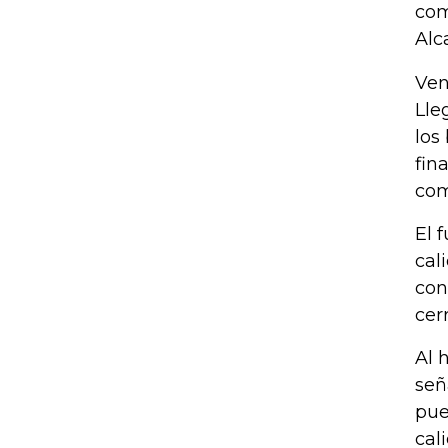
com
Alc
Ven
Lle
los
fin
com
El 
cal
con
cer
Al 
señ
pue
cal