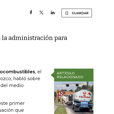
GUARDAR
e la administración para
Biocombustibles
, el
ARTÍCULO
RELACIONADO
rozco, habló sobre
d del medio
este primer
tuación que