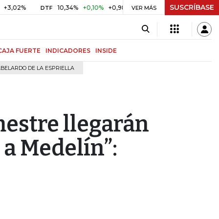
SUSCRÍBASE
%
10,34%
+0,10%
+0,98%
$ 416,96
+$ 0,05
+0,01%
DTF
UVR
VER MÁS
CAJA FUERTE
INDICADORES
INSIDE
BELARDO DE LA ESPRIELLA
mestre llegarán
 a Medelín”: