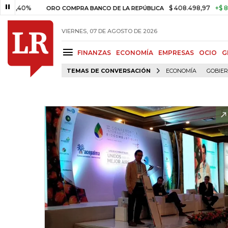
0%
$ 408.498,97
+$ 8.753,81
ORO COMPRA BANCO DE LA REPÚBLICA
VIERNES, 07 DE AGOSTO DE 2026
FINANZAS
ECONOMÍA
EMPRESAS
OCIO
G
TEMAS DE CONVERSACIÓN
ECONOMÍA
GOBIE