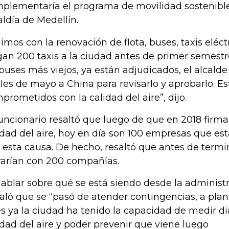
plementaría el programa de movilidad sostenible
aldía de Medellín.
imos con la renovación de flota, buses, taxis eléctr
gan 200 taxis a la ciudad antes de primer semest
 buses más viejos, ya están adjudicados, el alcalde
ales de mayo a China para revisarlo y aprobarlo. 
prometidos con la calidad del aire”, dijo.
funcionario resaltó que luego de que en 2018 firma
idad del aire, hoy en día son 100 empresas que 
 esta causa. De hecho, resaltó que antes de termi
rarían con 200 compañías.
hablar sobre qué se está siendo desde la administra
aló que se “pasó de atender contingencias, a plan
s ya la ciudad ha tenido la capacidad de medir d
idad del aire y poder prevenir que viene luego