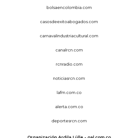
bolsaencolombia.com
casosdeexitoabogados.com
carnavalindustriacultural.com
canalrcn.com
rcnradio.com
noticiasrcn.com
lafm.com.co
alerta.com.co
deportesrcn.com
Organización Ardila Lülle - oal.com.co