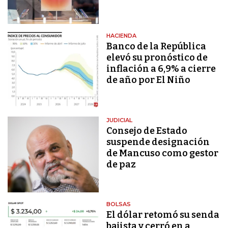
HACIENDA
Banco de la República
elevó su pronóstico de
inflación a 6,9% a cierre
de año por El Niño
JUDICIAL
Consejo de Estado
suspende designación
de Mancuso como gestor
de paz
BOLSAS
El dólar retomó su senda
bajista y cerró en a