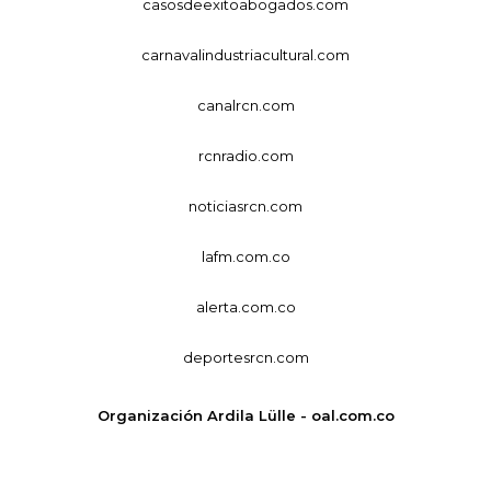
casosdeexitoabogados.com
carnavalindustriacultural.com
canalrcn.com
rcnradio.com
noticiasrcn.com
lafm.com.co
alerta.com.co
deportesrcn.com
Organización Ardila Lülle - oal.com.co