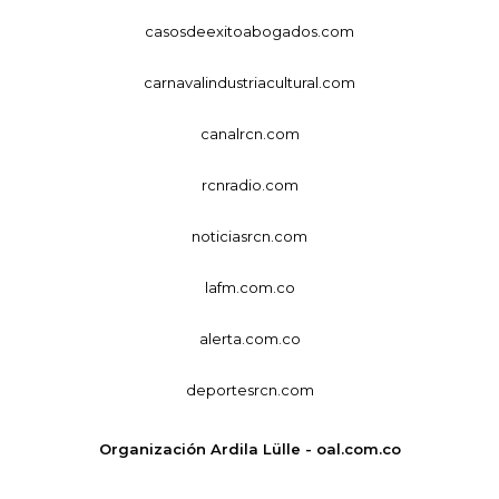
casosdeexitoabogados.com
carnavalindustriacultural.com
canalrcn.com
rcnradio.com
noticiasrcn.com
lafm.com.co
alerta.com.co
deportesrcn.com
Organización Ardila Lülle - oal.com.co