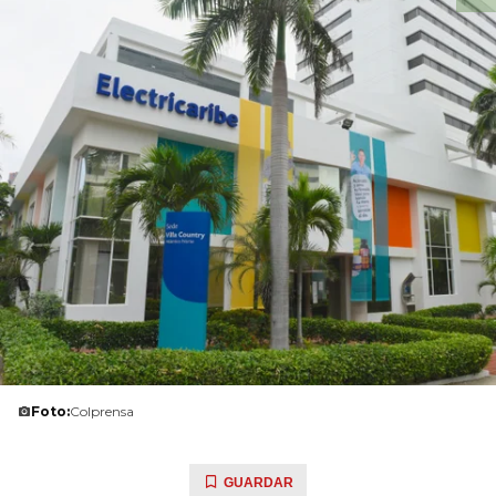
Foto:
Colprensa
GUARDAR