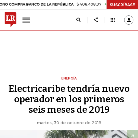
$ 408.498,97
+$ 8.753,81
+2,19%
PRA BANCO DE LA REPÚBLICA
TA
SUSCRÍBASE
ENERGÍA
Electricaribe tendría nuevo
operador en los primeros
seis meses de 2019
martes, 30 de octubre de 2018