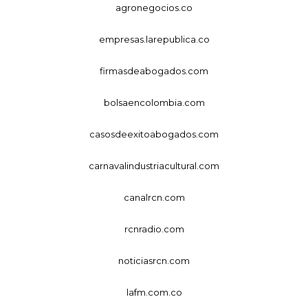
agronegocios.co
empresas.larepublica.co
firmasdeabogados.com
bolsaencolombia.com
casosdeexitoabogados.com
carnavalindustriacultural.com
canalrcn.com
rcnradio.com
noticiasrcn.com
lafm.com.co