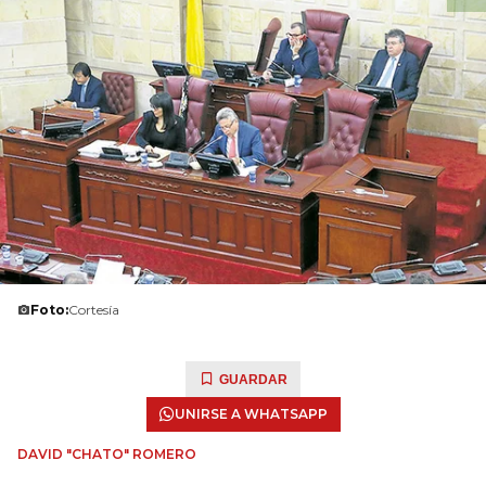
Foto:
Cortesía
GUARDAR
UNIRSE A WHATSAPP
DAVID "CHATO" ROMERO