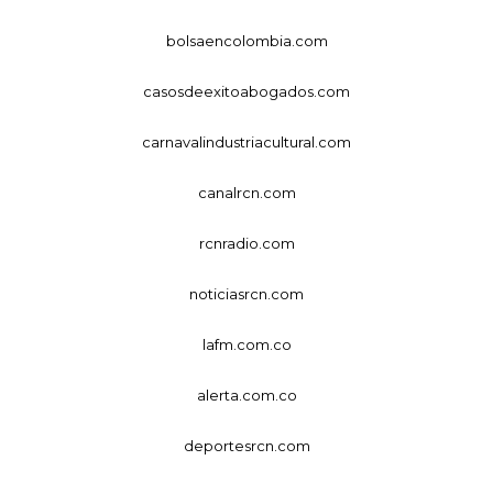
bolsaencolombia.com
casosdeexitoabogados.com
carnavalindustriacultural.com
canalrcn.com
rcnradio.com
noticiasrcn.com
lafm.com.co
alerta.com.co
deportesrcn.com